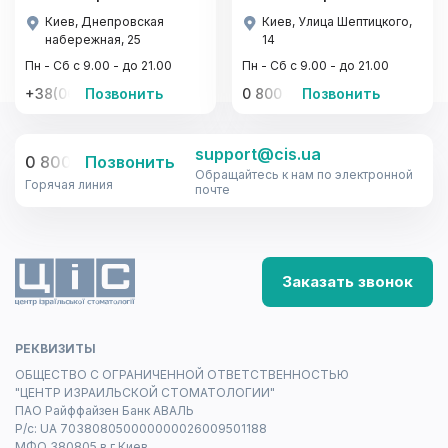
Киев, Днепровская
Киев, Улица Шептицкого,
набережная, 25
14
Пн - Сб с 9.00 - до 21.00
Пн - Сб с 9.00 - до 21.00
+38(067)-441-22-77, +38(095)-441-22-77
Позвонить
0 800 33-08-12
Позвонить
support@cis.ua
0 800 33-08-12
Позвонить
Обращайтесь к нам по электронной
Горячая линия
почте
Заказать звонок
РЕКВИЗИТЫ
ОБЩЕСТВО С ОГРАНИЧЕННОЙ ОТВЕТСТВЕННОСТЬЮ
"ЦЕНТР ИЗРАИЛЬСКОЙ СТОМАТОЛОГИИ"
ПАО Райффайзен Банк АВАЛЬ
Р/с: UA 703808050000000026009501188
МФО 380805 в г.Киев