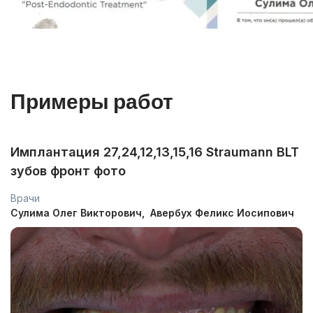
Примеры работ
Имплантация 27,24,12,13,15,16 Straumann BLT
У
зубов фронт фото
и
з
Врачи
Сулима Олег Викторович
Авербух Феликс Иосипович
В
Р
В