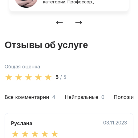
категории. Профессор.,
Отзывы об услуге
Общая оценка
5
/ 5
Все комментарии
4
Нейтральные
0
Положит
03.11.2023
Руслана