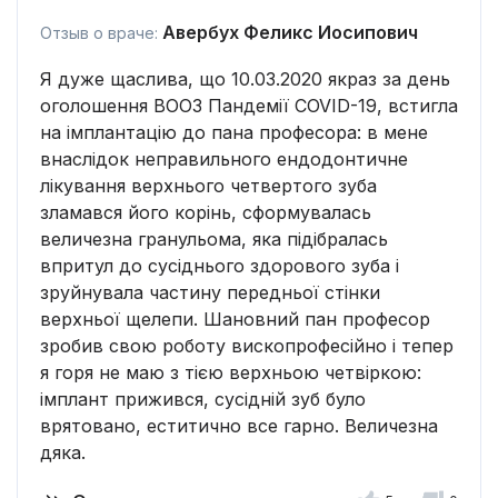
Авербух Феликс Иосипович
Отзыв о враче:
Я дуже щаслива, що 10.03.2020 якраз за день
оголошення ВООЗ Пандемії COVID-19, встигла
на імплантацію до пана професора: в мене
внаслідок неправильного ендодонтичне
лікування верхнього четвертого зуба
зламався його корінь, сформувалась
величезна гранульома, яка підібралась
впритул до сусіднього здорового зуба і
зруйнувала частину передньої стінки
верхньої щелепи. Шановний пан професор
зробив свою роботу вископрофесійно і тепер
я горя не маю з тією верхньою четвіркою:
імплант прижився, сусідній зуб було
врятовано, еститично все гарно. Величезна
дяка.