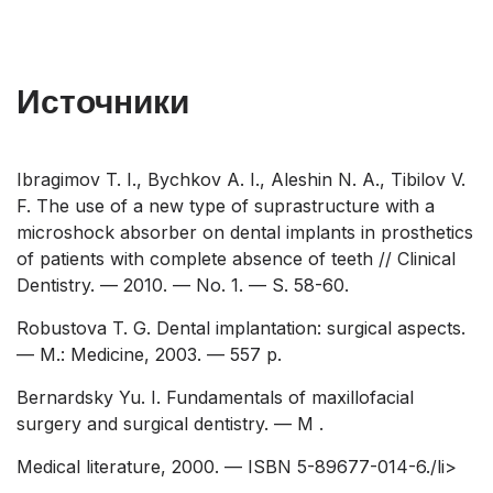
Источники
Ibragimov T. I., Bychkov A. I., Aleshin N. A., Tibilov V.
F. The use of a new type of suprastructure with a
microshock absorber on dental implants in prosthetics
of patients with complete absence of teeth // Clinical
Dentistry. — 2010. — No. 1. — S. 58-60.
Robustova T. G. Dental implantation: surgical aspects.
— M.: Medicine, 2003. — 557 p.
Bernardsky Yu. I. Fundamentals of maxillofacial
surgery and surgical dentistry. — M .
Medical literature, 2000. — ISBN 5-89677-014-6./li>