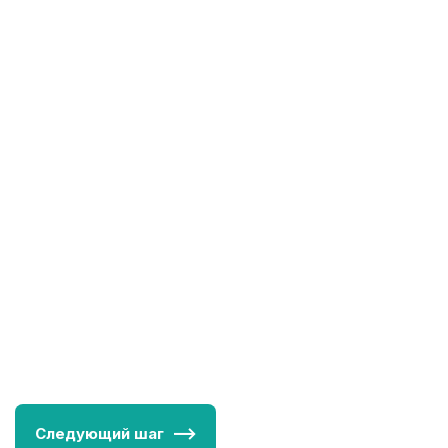
Иногда перед имплантацией пациенту
назначают лечебный курс.
Следующий шаг