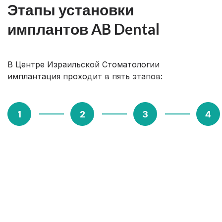
Этапы установки
имплантов AB Dental
В Центре Израильской Стоматологии
имплантация проходит в пять этапов:
1. Этап №1
Диагностика
– первый этап, на котором
врач определяет дальнейший сценарий
имплантации и подбирает нужные импланты.