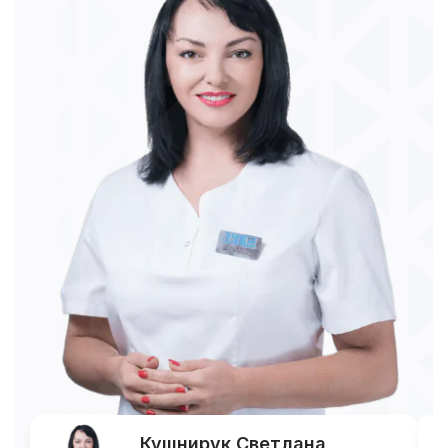
Кушнирук Светлана