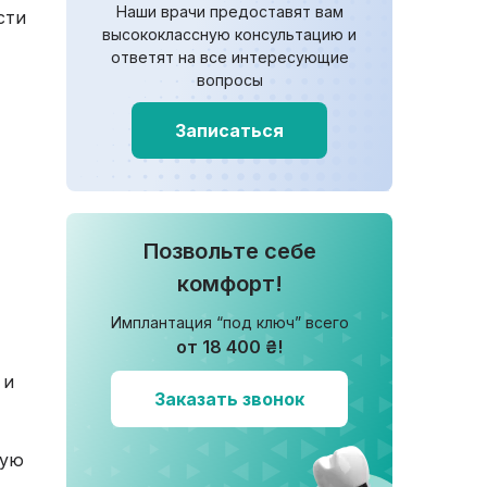
Наши врачи предоставят вам
сти
высококлассную консультацию и
ответят на все интересующие
вопросы
Записаться
Позвольте себе
комфорт!
Имплантация “под ключ” всего
от 18 400 ₴!
 и
Заказать звонок
ную