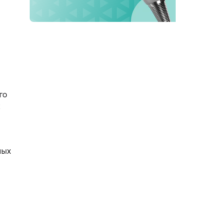
го
х
ных