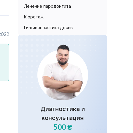
х
Лечение пародонтита
Кюретаж
Гингивопластика десны
2022
Диагностика и
консультация
500 ₴