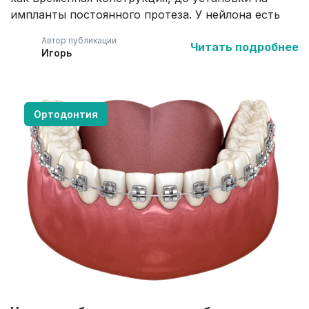
импланты постоянного протеза. У нейлона есть
свои преимущества, по сравнению с обычной
Автор публикации
Читать подробнее
пластмассой (акрилом). Примечательно, что
Игорь
изделия из нейлона также могут быть
использованы как постоянные протезы, однако у
такого решения есть и недостатки.
Ортодонтия