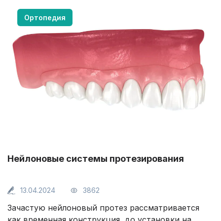
диагностики подобрать эффективное лечение
невозможно. Более того, при отсутствии
Ортопедия
грамотной терапии болезнь может перейти в
хроническую форму. В этой статье мы
рассмотрим основные виды стоматита, причины
болезни и методы ее лечения.
Нейлоновые системы протезирования
13.04.2024
3862
Зачастую нейлоновый протез рассматривается
как временная конструкция, до установки на