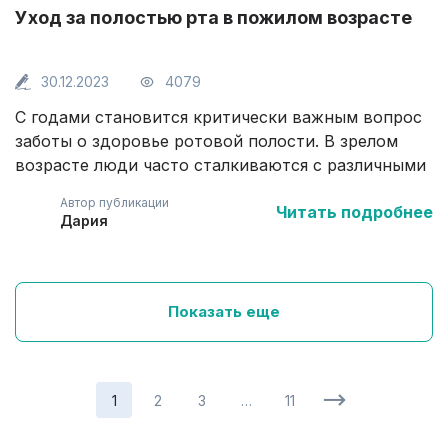
Уход за полостью рта в пожилом возрасте
30.12.2023
4079
С годами становится критически важным вопрос
заботы о здоровье ротовой полости. В зрелом
возрасте люди часто сталкиваются с различными
трудностями, связанными с ухудшением
Автор публикации
Читать подробнее
состояния зубов, десен, а также с изменениями в
Дария
мягких тканях и слизистой оболочке. Эти
проблемы могут значительно повлиять на
способность человека нормально питаться,
говорить и даже улыбаться. В данной статье мы
Показать еще
сосредоточим внимание на важных аспектах
заботы о полости рта для людей пожилого
возраста: обсудим, какие принадлежности
1
2
3
…
11
гигиены и методы профилактики заболеваний
наиболее подходят для поддержания здоровья в