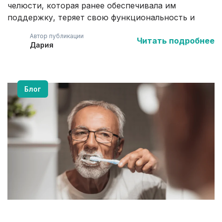
челюсти, которая ранее обеспечивала им
поддержку, теряет свою функциональность и
начинается процесс резорбции. Давайте
Автор публикации
Читать подробнее
разберемся почему потеря зубных единиц влечет
Дария
за собой истончение костной ткани?
Блог