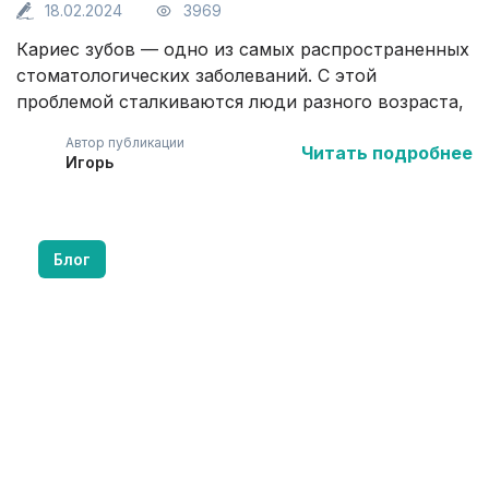
18.02.2024
3969
Кариес зубов — одно из самых распространенных
стоматологических заболеваний. С этой
проблемой сталкиваются люди разного возраста,
начиная от детей и заканчивая взрослыми. На
Автор публикации
Читать подробнее
первых этапах кариес может выглядеть как
Игорь
небольшое пятно на эмали и не вызывать
заметного дискомфорта. Однако без
своевременного лечения патологический процесс
постепенно прогрессирует, разрушает твердые
Блог
ткани зуба и может привести к развитию
серьезных осложнений.