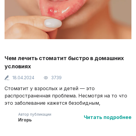
Чем лечить стоматит быстро в домашних
условиях
18.04.2024
3739
Стоматит у взрослых и детей — это
распространенная проблема. Несмотря на то что
это заболевание кажется безобидным,
самолечение может усугубить ситуацию. Язвы в
Автор публикации
Читать подробнее
полости рта могут быть симптомом разных
Игорь
заболеваний и иметь вирусную, бактериальную
или грибковую природу. Поэтому без точной