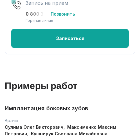
Запись на прием
0 800 33-08-12
Позвонить
Горячая линия
Записаться
Примеры работ
Имплантация боковых зубов
И
Врачи
В
Сулима Олег Викторович
Максименко Максим
М
Петрович
Кушнирук Светлана Михайловна
И