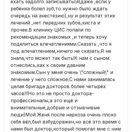
ехать задолго записываться(даже ,если у
ребёнка болел зуб,то нужно было ждать
очередь на анестезию),ну и результат этих
лечений ,нет передних зубов,киста и
прочее.В клинику ЦИС попали по
рекомендации знакомых ,и теперь хочу
поделиться впечатлениями.Сказать ,что я
под впечатлением,ничего не сказать.Я не
знала,что может так быть!К нам с сыном
отнеслись,как к своим давним
знакомым.Сын у меня очень \"сложный\" и
лечение у него сложное.С нами занималась
целая бригада докторов более четырёх
часов!!!Но это не просто доктора-
профессионалы,а это ещё и
внимательные,добрые и отзывчивые
люди)Мой Женя после наркоза очень плохо
себя вёл,был взбудоражен,но всё это время с
нами был доктор,который помогал мне с ним