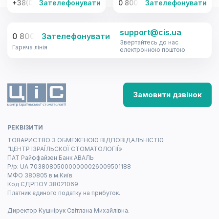
+38(067)-441-22-77, +38(095)-441-22-77
Зателефонувати
0 800 33-08-12
Зателефонувати
support@cis.ua
0 800 33-08-12
Зателефонувати
Звертайтесь до нас
Гаряча лінія
електронною поштою
Замовити дзвінок
РЕКВІЗИТИ
ТОВАРИСТВО З ОБМЕЖЕНОЮ ВІДПОВІДАЛЬНІСТЮ
“ЦЕНТР ІЗРАЇЛЬСКОЇ СТОМАТОЛОГІЇ»
ПАТ Райффайзен Банк АВАЛЬ
Р/р: UA 703808050000000026009501188
МФО 380805 в м.Київ
Код ЄДРПОУ 38021069
Платник єдиного податку на прибуток.
Директор Кушнірук Світлана Михайлівна.