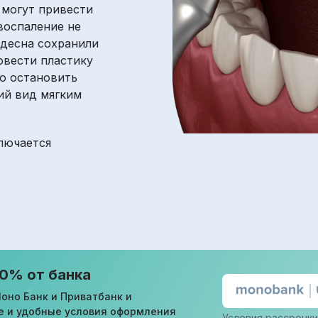
 могут привести
воспаление не
 десна сохранили
овести пластику
ко остановить
кий вид мягким
ключается
 0% от банка
оно Банк и Приватбанк и
е и удобные условия оформления
Условия рассрочки