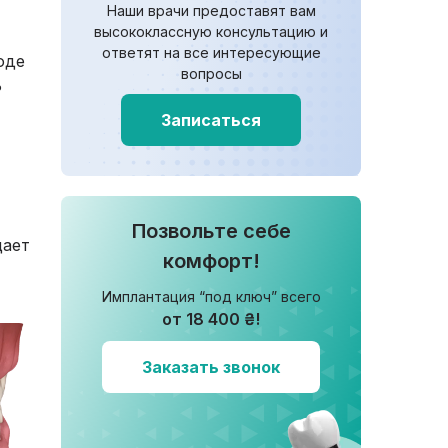
Наши врачи предоставят вам
высококлассную консультацию и
ответят на все интересующие
оде
вопросы
ь
Записаться
Позвольте себе
щает
комфорт!
Имплантация “под ключ” всего
от 18 400 ₴!
Заказать звонок