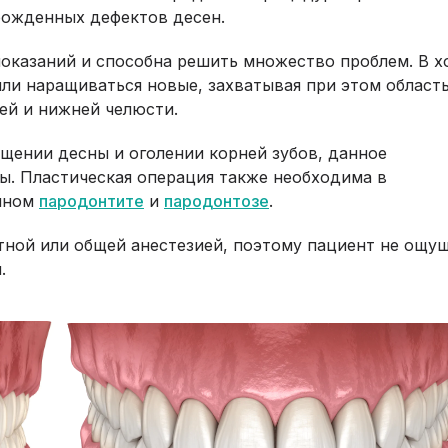
рожденных дефектов десен.
оказаний и способна решить множество проблем. В х
ли наращиваться новые, захватывая при этом област
ней и нижней челюсти.
щении десны и оголении корней зубов, данное
ы. Пластическая операция также необходима в
нном
пародонтите
и
пародонтозе
.
тной или общей анестезией, поэтому пациент не ощу
.