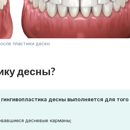
после пластики десен
ику десны?
 гингивопластика десны выполняется для того
овавшиеся десневые карманы;