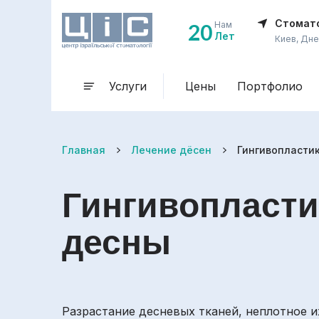
Стомато
20
Нам
Лет
Киев, Дне
Услуги
Цены
Портфолио
Главная
Лечение дёсен
Гингивопласти
Гингивопласти
десны
Разрастание десневых тканей, неплотное и