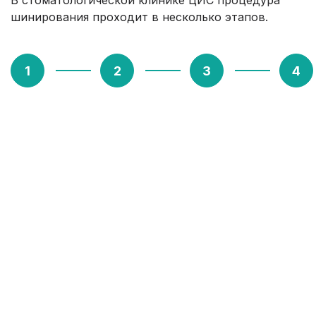
В стоматологической клинике ЦИС процедура
шинирования проходит в несколько этапов.
1. Диагностика
Врач-стоматолог проводит осмотр полости
рта, оценивает состояние десен и корней
зубов, а также степень подвижности. При
необходимости назначается
рентгенологическое обследование и другие
диагностические процедуры для уточнения
клинической картины. После этого
специалист составляет индивидуальный
план лечения и сообщает пациенту, сколько