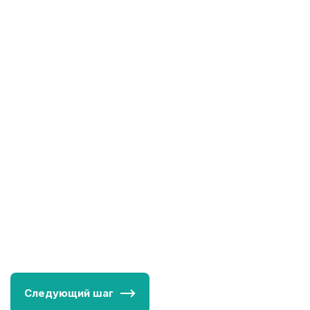
будет стоить шинирование челюсти.
Следующий шаг