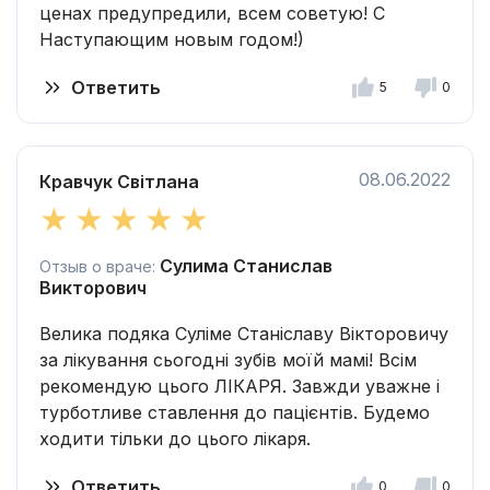
ценах предупредили, всем советую! С
Наступающим новым годом!)
Ответить
5
0
08.06.2022
Кравчук Світлана
Сулима Станислав
Отзыв о враче:
Викторович
Велика подяка Суліме Станіславу Вікторовичу
за лікування сьогодні зубів моїй мамі! Всім
рекомендую цього ЛІКАРЯ. Завжди уважне і
турботливе ставлення до пацієнтів. Будемо
ходити тільки до цього лікаря.
Ответить
0
0