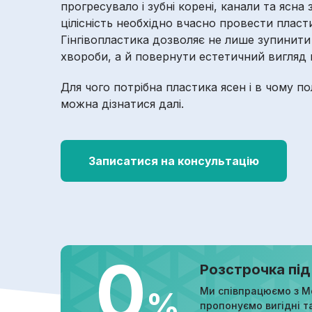
прогресувало і зубні корені, канали та ясна
цілісність необхідно вчасно провести пласт
Гінгівопластика дозволяє не лише зупинити
хвороби, а й повернути естетичний вигляд 
Для чого потрібна пластика ясен і в чому п
можна дізнатися далі.
Записатися на консультацію
0
Розстрочка під
Ми співпрацюємо з М
%
пропонуємо вигідні т