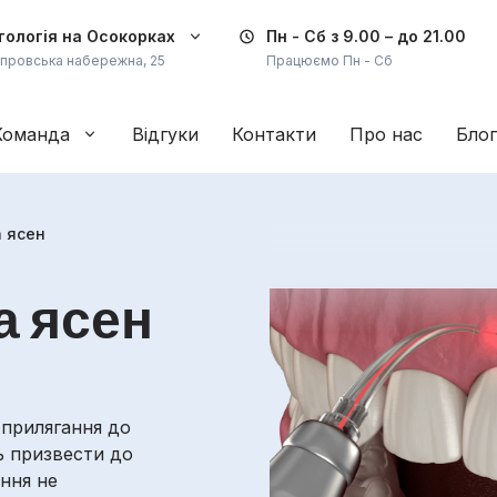
ологія на Осокорках
Пн - Сб
з 9.00 – до 21.00
іпровська набережна, 25
Працюємо Пн - Сб
Команда
Відгуки
Контакти
Про нас
Блог
а ясен
а ясен
 прилягання до
ь призвести до
ння не