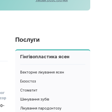
Послуги
Гінгівопластика ясен
Векторне лікування ясен
Екзостоз
Стоматит
лог
есор
Шинування зубів
30-
Лікування пародонтозу