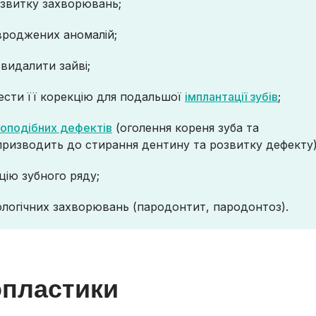
розвитку захворювань;
вроджених аномалій;
видалити зайві;
ести її корекцію для подальшої
імплантації зубів
;
оподібних дефектів
(оголення кореня зуба та
призводить до стирання дентину та розвитку дефекту)
цію зубного ряду;
ологічних захворювань (пародонтит, пародонтоз).
опластики