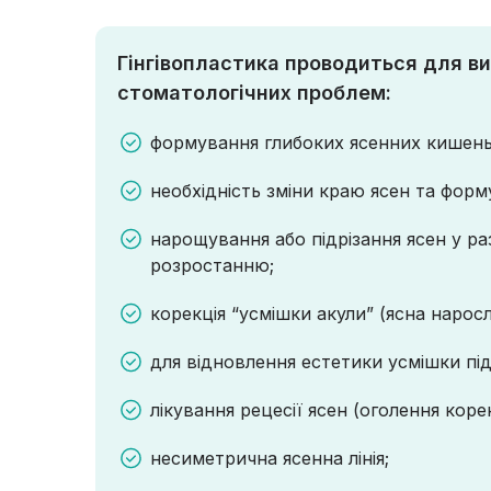
Гінгівопластика проводиться для в
стоматологічних проблем:
формування глибоких ясенних кишень
необхідність зміни краю ясен та фор
нарощування або підрізання ясен у ра
розростанню;
корекція “усмішки акули” (ясна наросл
для відновлення естетики усмішки пі
лікування рецесії ясен (оголення корен
несиметрична ясенна лінія;