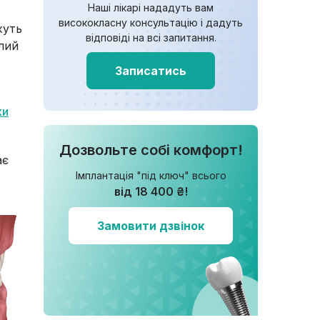
Наші лікарі нададуть вам
висококласну консультацію і дадуть
жуть
відповіді на всі запитання.
лий
Записатись
ки
Дозвольте собі комфорт!
ає
Імплантація "під ключ" всього
від 18 400 ₴!
Замовити дзвінок