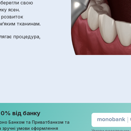
 зберегли свою
ику ясен.
 розвиток
м’яким тканинам.
олягає процедура,
 0% від банку
оно Банком та Приватбанком та
а зручні умови оформлення
Умови розстрочки