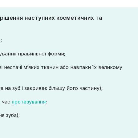
ирішення наступних косметичних та
;
мування правильної форми;
зі нестачі м’яких тканин або навпаки їх великому
а на зуб і закриває більшу його частину);
д час
протезування
;
я зуба);