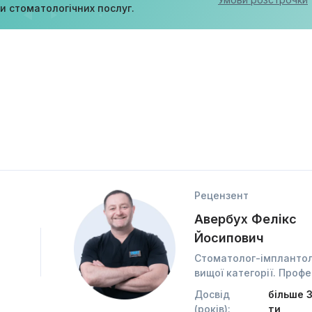
ди стоматологічних послуг.
Рецензент
Авербух Фелікс
Йосипович
Стоматолог-імпланто
вищої категорії. Проф
Досвід
більше 
(років):
ти