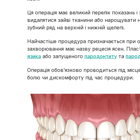
Ця операція має великий перелік показань і
видалятися зайві тканини або нарощувати н
зубний ряд на верхній і нижній щелепі.
Найчастіше процедура призначається при оп
захворювання має назву рецесія ясен. Плас
язика
або запущеного
пародонтиту
та
паро
Операція обов’язково проводиться під місц
болю чи дискомфорту під час процедури.