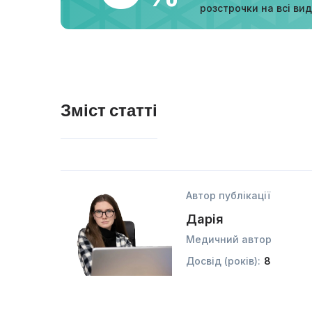
розстрочки на всі ви
Зміст статті
Автор публікації
Дарія
Медичний автор
Досвід (років):
8