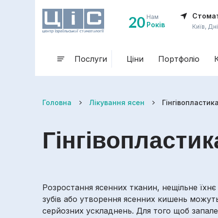
Стомат
20
Нам
Років
Київ, Дн
Послуги
Ціни
Портфоліо
Головна
Лікування ясен
Гінгівопластик
Гінгівопластик
Розростання ясенних тканин, нещільне їхнє
зубів або утворення ясенних кишень можут
серйозних ускладнень. Для того щоб запале