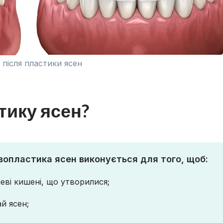
 після пластики ясен
тику ясен?
івопластика ясен виконується для того, щоб:
еві кишені, що утворилися;
й ясен;