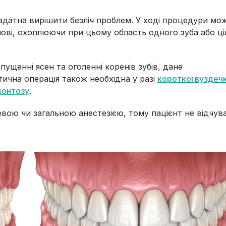
 здатна вирішити безліч проблем. У ході процедури мо
ові, охоплюючи при цьому область одного зуба або ці
ущенні ясен та оголенні коренів зубів, дане
тична операція також необхідна у разі
короткої вуздеч
донтозу
.
евою чи загальною анестезією, тому пацієнт не відчув