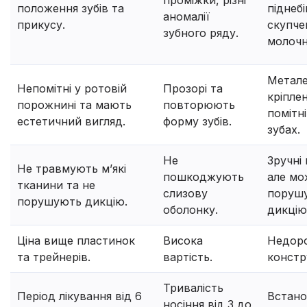
проміжки, різні
положення зубів та
піднебі
аномалії
прикусу.
скупче
зубного ряду.
молочн
Метале
Непомітні у ротовій
Прозорі та
кріпле
порожнині та мають
повторюють
помітні
естетичний вигляд.
форму зубів.
зубах.
Не
Зручні 
Не травмують м’які
пошкоджують
але мо
тканини та не
слизову
поруш
порушують дикцію.
оболонку.
дикцію
Ціна вище пластинок
Висока
Недор
та трейнерів.
вартість.
констр
Тривалість
Період лікування від 6
Встан
носіння від 3 до