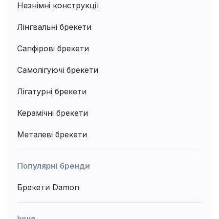
Незнімні конструкції
Лінгвальні брекети
Сапфірові брекети
Самолігуючі брекети
Лігатурні брекети
Керамічні брекети
Металеві брекети
Популярні бренди
Брекети Damon
Інше