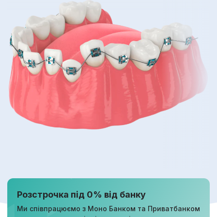
Розстрочка під 0% від банку
Ми співпрацюємо з Моно Банком та Приватбанком