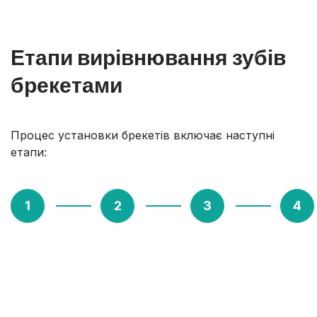
Етапи вирівнювання зубів
брекетами
Процес установки брекетів включає наступні
етапи:
1. Діагностика
Первинна консультація включає
огляд