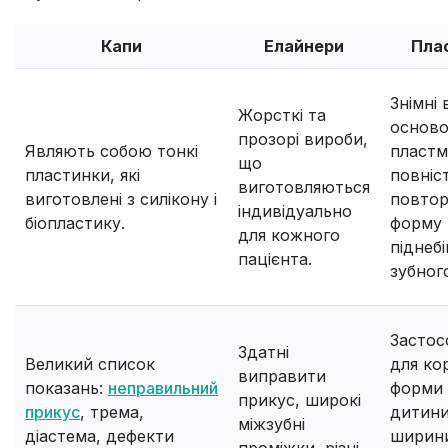
Капи
Елайнери
Пла
Знімні 
Жорсткі та
осново
прозорі вироби,
Являють собою тонкі
пластма
що
пластинки, які
повніс
виготовляються
виготовлені з силікону і
повто
індивідуально
біопластику.
форму
для кожного
піднебі
пацієнта.
зубног
Застос
Здатні
Великий список
для ко
виправити
показань:
неправильний
форми 
прикус, широкі
прикус
, трема,
дитини
міжзубні
діастема, дефекти
ширин