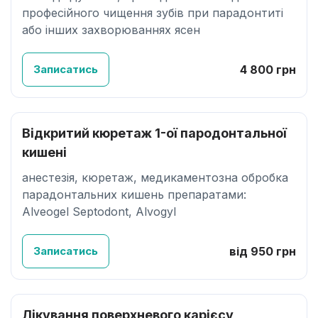
професійного чищення зубів при парадонтиті
або інших захворюваннях ясен
Записатись
4 800 грн
Відкритий кюретаж 1-ої пародонтальної
кишені
анестезія, кюретаж, медикаментозна обробка
парадонтальних кишень препаратами:
Alveogel Septodont, Alvogyl
Записатись
від 950 грн
Лікування поверхневого карієсу