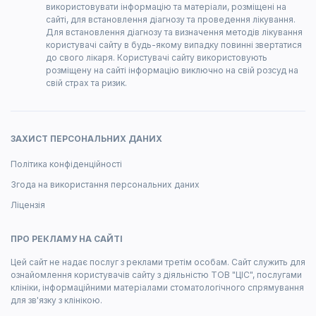
використовувати інформацію та матеріали, розміщені на
сайті, для встановлення діагнозу та проведення лікування.
Для встановлення діагнозу та визначення методів лікування
користувачі сайту в будь-якому випадку повинні звертатися
до свого лікаря. Користувачі сайту використовують
розміщену на сайті інформацію виключно на свій розсуд на
свій страх та ризик.
ЗАХИСТ ПЕРСОНАЛЬНИХ ДАНИХ
Політика конфіденційності
Згода на використання персональних даних
Ліцензія
ПРО РЕКЛАМУ НА САЙТІ
Цей сайт не надає послуг з реклами третім особам. Сайт служить для
ознайомлення користувачів сайту з діяльністю ТОВ "ЦІС", послугами
клініки, інформаційними матеріалами стоматологічного спрямування
для зв'язку з клінікою.