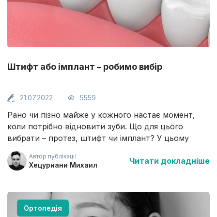
Штифт або імплант – робимо вибір
21.07.2022
5559
Рано чи пізно майже у кожного настає момент,
коли потрібно відновити зуби. Що для цього
вибрати – протез, штифт чи імплант? У цьому
матеріалі ми поговоримо про штифти та імпланти.
Автор публікації
Читати докладніше
Яка між ними різниця і коли доцільне
Хецуриани Михаил
встановлення того чи іншого виробу.
Ортопедія