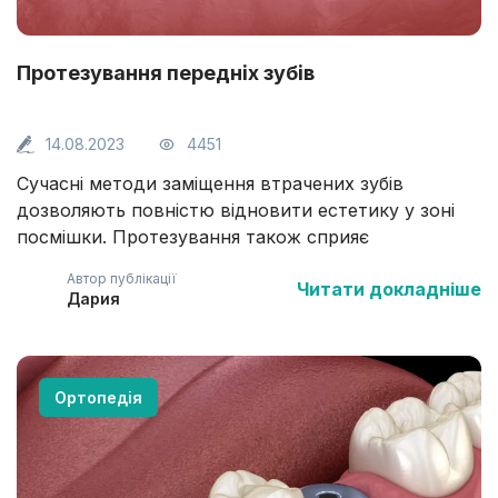
Протезування передніх зубів
14.08.2023
4451
Сучасні методи заміщення втрачених зубів
дозволяють повністю відновити естетику у зоні
посмішки. Протезування також сприяє
запобіганню атрофії кісткових тканин, нормалізації
Автор публікації
Читати докладніше
дикції та збереженню жувальної функції.
Дария
Застосовується для відновлення як однієї одиниці,
так і цілого ряду зубів. Які особливості та методи
протезування передніх зубів застосовують у
стоматології ЦІС можна дізнатися у цій статті.
Ортопедія