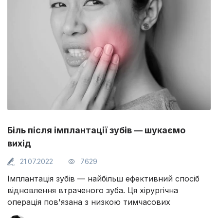
Біль після імплантації зубів — шукаємо
вихід
21.07.2022
7629
Імплантація зубів — найбільш ефективний спосіб
відновлення втраченого зуба. Ця хірургічна
операція пов'язана з низкою тимчасових
незручностей, зокрема, больовими відчуттями.