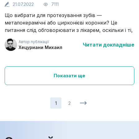
21.07.2022
7111
Що вибрати для протезування зубів —
металокерамічні або цирконієві коронки? Це
питання слід обговорювати з лікарем, оскільки і ті,
і інші коронки мають як переваги, так і недоліки. У
Автор публікації
Читати докладніше
цьому матеріалі ми розповімо про особливості
Хецуриани Михаил
протезування різними матеріалами. Також
торкнемося доцільності установки
металокерамічних і цирконієвих коронок.
Показати ще
1
2