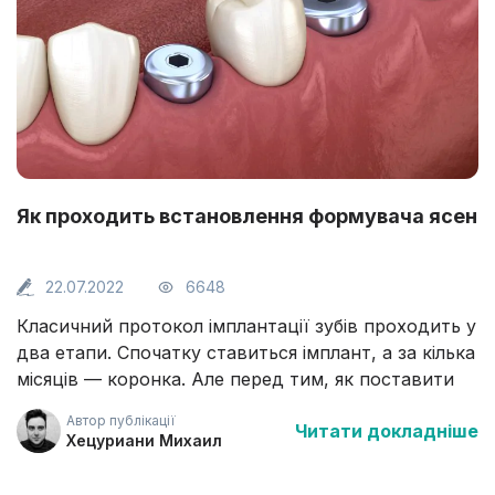
Як проходить встановлення формувача ясен
22.07.2022
6648
Класичний протокол імплантації зубів проходить у
два етапи. Спочатку ставиться імплант, а за кілька
місяців — коронка. Але перед тим, як поставити
коронку, пацієнтові встановлюють формувач ясен.
Автор публікації
Читати докладніше
Навіщо потрібна така конструкція і як це
Хецуриани Михаил
відбувається в Центрі Ізраїльської Стоматології
(ЦІС) на Лівому березі Києва.