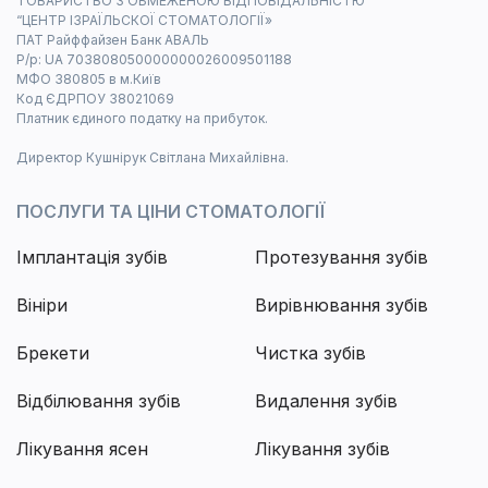
ТОВАРИСТВО З ОБМЕЖЕНОЮ ВІДПОВІДАЛЬНІСТЮ
“ЦЕНТР ІЗРАЇЛЬСКОЇ СТОМАТОЛОГІЇ»
ПАТ Райффайзен Банк АВАЛЬ
Р/р: UA 703808050000000026009501188
МФО 380805 в м.Київ
Код ЄДРПОУ 38021069
Платник єдиного податку на прибуток.
Директор Кушнірук Світлана Михайлівна.
ПОСЛУГИ ТА ЦІНИ СТОМАТОЛОГІЇ
Імплантація зубів
Протезування зубів
Вініри
Вирівнювання зубів
Брекети
Чистка зубів
Відбілювання зубів
Видалення зубів
Лікування ясен
Лікування зубів