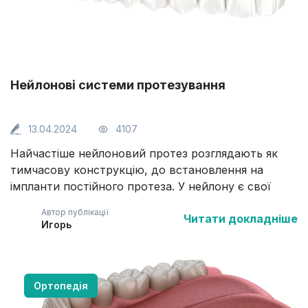
Нейлонові системи протезування
13.04.2024
4107
Найчастіше нейлоновий протез розглядають як
тимчасову конструкцію, до встановлення на
імпланти постійного протеза. У нейлону є свої
переваги, порівняно зі звичайною пластмасою
Автор публікації
Читати докладніше
(акрилом). Примітно, що вироби з нейлону також
Игорь
можуть бути використані як постійні протези,
однак у такого рішення є і недоліки.
Ортопедія