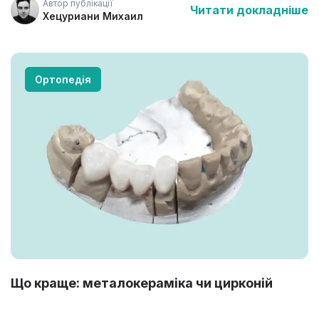
Автор публікації
Читати докладніше
Біль після імплантації зубів — явище поширене.
Хецуриани Михаил
Розповідаємо, як з ним правильно боротися, щоб
не нашкодити собі.
Ортопедія
Що краще: металокераміка чи цирконій