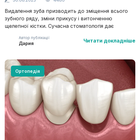
Видалення зуба призводить до зміщення всього
зубного ряду, зміни прикусу і витонченню
щелепної кістки. Сучасна стоматологія дає
можливість відновити жувальну функцію та
Автор публікації
Читати докладніше
повернути естетику посмішці навіть у разі повної
Дария
відсутності зубів. Один із методів заміщення
втраченого зуба – це встановлення штучної
коронки на імплант. Яку коронку краще вибрати:
металокерамічну, керамічну чи цирконієву можна
Ортопедія
дізнатися далі.