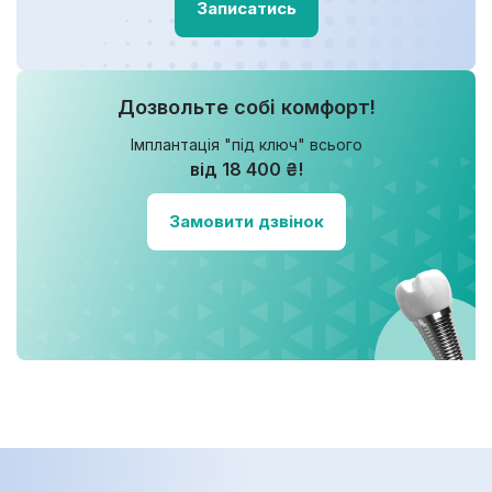
Записатись
Дозвольте собі комфорт!
Імплантація "під ключ" всього
від 18 400 ₴!
Замовити дзвінок