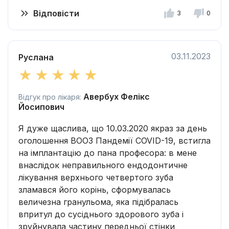
Відповісти
3
0
03.11.2023
Руслана
Авербух Фелікс
Відгук про лікаря:
Йосипович
Я дуже щаслива, що 10.03.2020 якраз за день
оголошення ВООЗ Пандемії COVID-19, встигла
на імплантацію до пана професора: в мене
внаслідок неправильного ендодонтичне
лікування верхнього четвертого зуба
зламався його корінь, сформувалась
величезна гранульома, яка підібралась
впритул до сусіднього здорового зуба і
зруйнувала частину передньої стінки