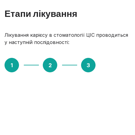
Етапи лікування
Лікування карієсу в стоматології ЦІС проводиться
у наступній послідовності:
1. Діагностика
Для оцінки стану ротової порожнини та
обсягів ураження зубів карієсом стоматолог
проводить
попередній огляд
та
призначає
рентгенівський