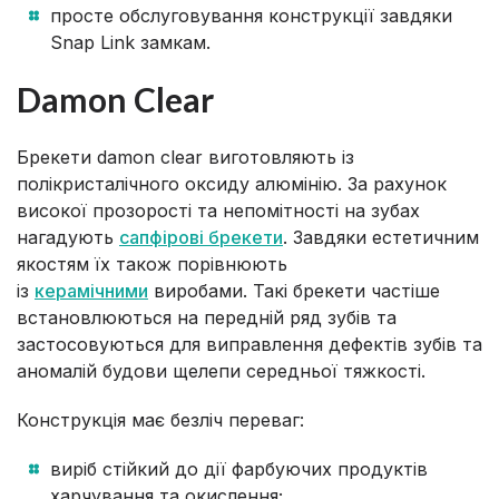
просте обслуговування конструкції завдяки
Snap Link замкам.
Damon Clear
Брекети damon clear виготовляють із
полікристалічного оксиду алюмінію. За рахунок
високої прозорості та непомітності на зубах
нагадують
сапфірові брекети
. Завдяки естетичним
якостям їх також порівнюють
із
керамічними
виробами. Такі брекети частіше
встановлюються на передній ряд зубів та
застосовуються для виправлення дефектів зубів та
аномалій будови щелепи середньої тяжкості.
Конструкція має безліч переваг:
виріб стійкий до дії фарбуючих продуктів
харчування та окислення;