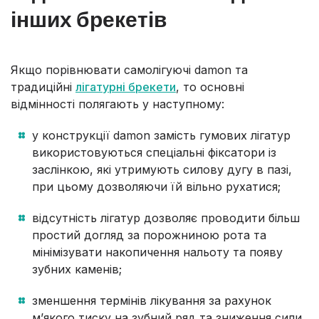
інших брекетів
Якщо порівнювати самолігуючі damon та
традиційні
лігатурні брекети
, то основні
відмінності полягають у наступному:
у конструкції damon замість гумових лігатур
використовуються спеціальні фіксатори із
заслінкою, які утримують силову дугу в пазі,
при цьому дозволяючи їй вільно рухатися;
відсутність лігатур дозволяє проводити більш
простий догляд за порожниною рота та
мінімізувати накопичення нальоту та появу
зубних каменів;
зменшення термінів лікування за рахунок
м’якого тиску на зубний ряд та зниження сили