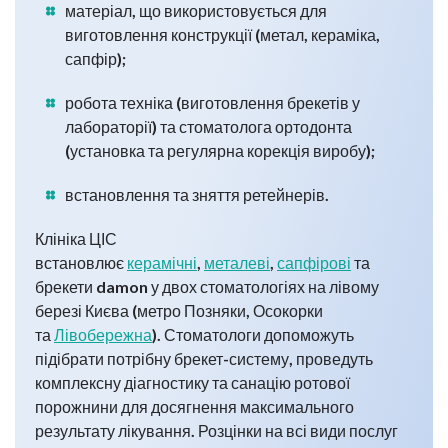
матеріал, що використовується для
виготовлення конструкції (метал, кераміка,
сапфір);
робота техніка (виготовлення брекетів у
лабораторії) та стоматолога ортодонта
(установка та регулярна корекція виробу);
встановлення та зняття ретейнерів.
Клініка ЦІС
встановлює
керамічні
,
металеві
,
сапфірові
та
брекети damon у двох стоматологіях на лівому
березі Києва (метро Позняки, Осокорки
та
Лівобережна
). Стоматологи допоможуть
підібрати потрібну брекет-систему, проведуть
комплексну діагностику та санацію ротової
порожнини для досягнення максимального
результату лікування. Розцінки на всі види послуг