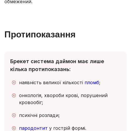
обмежений.
Протипоказання
Брекет система даймон має лише
кілька протипоказань:
наявність великої кількості
пломб
;
онкологія, хвороби крові, порушений
кровообіг;
психічні розлади;
пародонтит
у гострій формі.