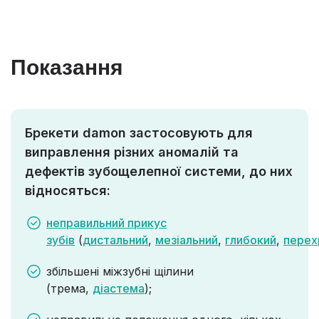
Показання
Брекети damon застосовують для
виправлення різних аномалій та
дефектів зубощелепної системи, до них
відносяться:
неправильний прикус
зубів
(
дистальний
,
мезіальний
,
глибокий
,
перех
збільшені міжзубні щілини
(трема,
діастема
);