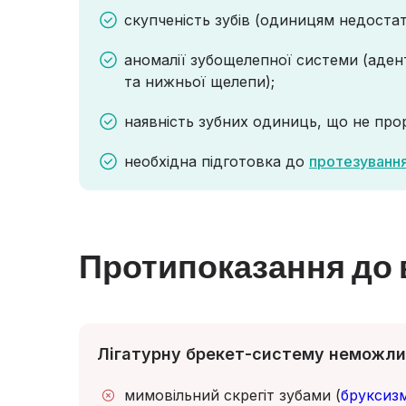
скупченість зубів (одиницям недостат
аномалії зубощелепної системи (аден
та нижньої щелепи);
наявність зубних одиниць, що не прор
необхідна підготовка до
протезуванн
Протипоказання до
Лігатурну брекет-систему неможлив
мимовільний скрегіт зубами (
бруксиз