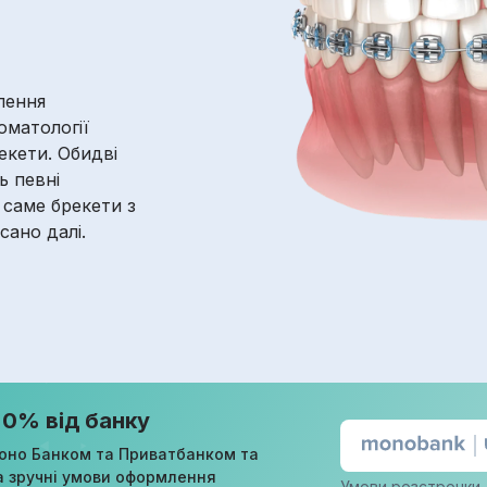
лення
оматології
екети. Обидві
ь певні
 саме брекети з
сано далі.
 0% від банку
оно Банком та Приватбанком та
а зручні умови оформлення
Умови розстрочки