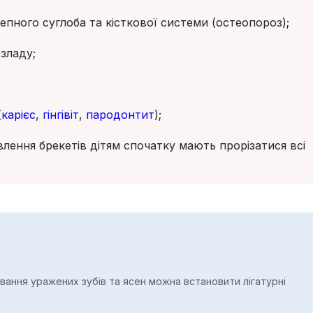
пного суглоба та кісткової системи (остеопороз);
зладу;
(
карієс
,
гінгівіт
,
пародонтит
);
влення брекетів дітям спочатку мають прорізатися всі
ування уражених зубів та ясен можна встановити лігатурні