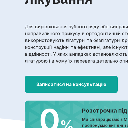
Для вирівнювання зубного ряду або виправ
неправильного прикусу в ортодонтичній ст
використовують лігатурні та безлігатурні бр
конструкції надійні та ефективні, але існуют
відмінності. У яких випадках встановлюють
лігатурою і в чому їх перевага детально опи
Записатися на консультацію
0
Розстрочка під
Ми співпрацюємо з М
%
пропонуємо вигідні т