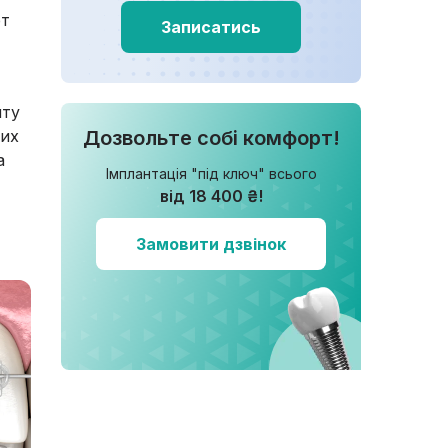
рт
Записатись
нту
вих
Дозвольте собі комфорт!
а
Імплантація "під ключ" всього
від 18 400 ₴!
Замовити дзвінок