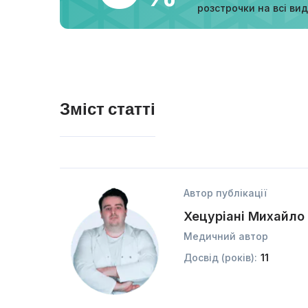
розстрочки на всі ви
Зміст статті
Автор публікації
Хецуріані Михайло
Медичний автор
Досвід (років):
11