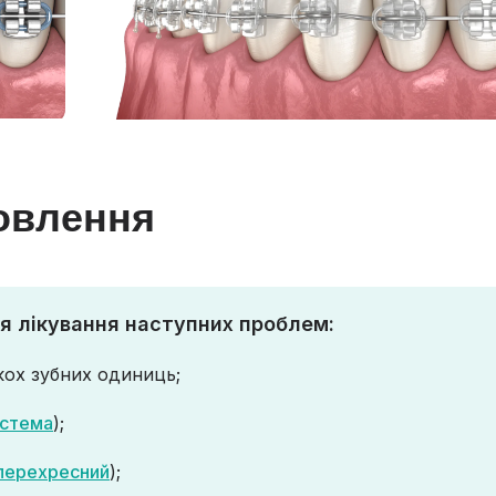
овлення
я лікування наступних проблем:
кох зубних одиниць;
астема
);
перехресний
);