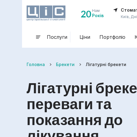
Стомат
20
Нам
Років
Київ, Дн
Послуги
Ціни
Портфоліо
Головна
Брекети
Лігатурні брекети
Лігатурні бреке
переваги та
показання до
лікування