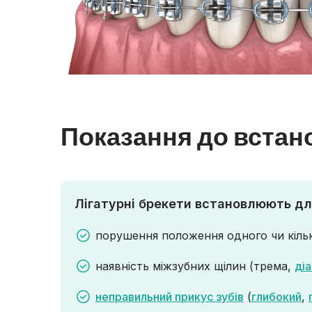
Показання до встан
Лігатурні брекети встановлюють дл
порушення положення одного чи кіль
наявність міжзубних щілин (трема,
ді
неправильний прикус зубів
(
глибокий
,