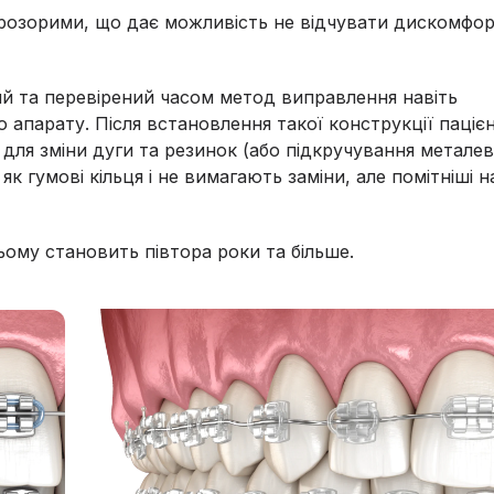
розорими, що дає можливість не відчувати дискомфо
ний та перевірений часом метод виправлення навіть
апарату. Після встановлення такої конструкції паціє
ь для зміни дуги та резинок (або підкручування метале
 як гумові кільця і не вимагають заміни, але помітніші н
ьому становить півтора роки та більше.