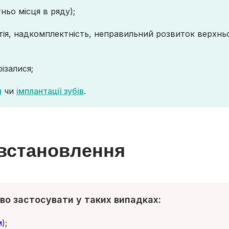
ньо місця в ряду);
тія, надкомплектність, неправильний розвиток верхнь
ізалися;
я
чи
імплантації зубів
.
 встановлення
о застосувати у таких випадках:
м
);