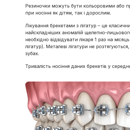
Резиночки можуть бути кольоровими або п
при носінні як дітям, так і дорослим.
Лікування брекетами з лігатур – це класич
найскладніших аномалій щелепно-лицьового 
необхідно відвідувати лікаря 1 раз на місяц
лігатур). Металеві лігатури не розтягуються,
зубах.
Тривалість носіння даних брекетів у середн