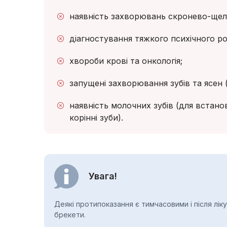
наявність захворювань скронево-щеле
діагностування тяжкого психічного ро
хвороби крові та онкологія;
запущені захворювання зубів та ясен 
наявність молочних зубів (для встано
корінні зуби).
Увага!
Деякі протипоказання є тимчасовими і після лік
брекети.