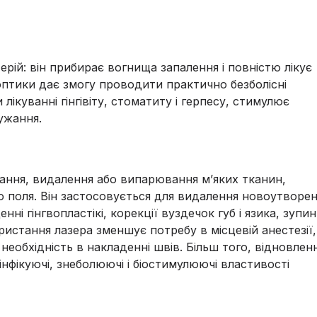
ерій: він прибирає вогнища запалення і повністю лікує
птики дає змогу проводити практично безболісні
ікуванні гінгівіту, стоматиту і герпесу, стимулює
ужання.
ікання, видалення або випарювання м’яких тканин,
 поля. Він застосовується для видалення новоутворен
енні гінгвопластікі, корекції вуздечок губ і язика, зупи
користання лазера зменшує потребу в місцевій анестезії,
 необхідність в накладенні швів. Більш того, відновлен
інфікуючі, знеболюючі і біостимулюючі властивості