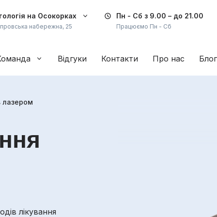
ологія на Осокорках
Пн - Сб
з 9.00 – до 21.00
іпровська набережна, 25
Працюємо Пн - Сб
Команда
Відгуки
Контакти
Про нас
Блог
в лазером
ання
одів лікування