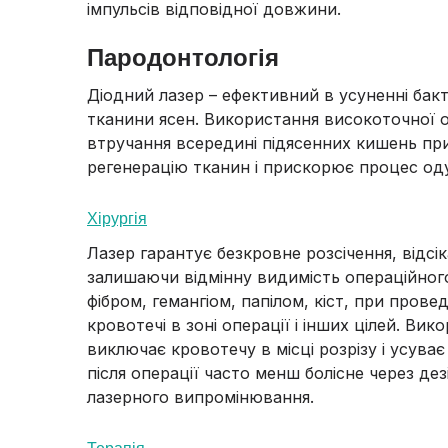
імпульсів відповідної довжини.
Пародонтологія
Діодний лазер – ефективний в усуненні бакт
тканини ясен. Використання високоточної о
втручання всередині підясенних кишень при л
регенерацію тканин і прискорює процес од
Хірургія
Лазер гарантує безкровне розсічення, відс
залишаючи відмінну видимість операційного
фібром, гемангіом, папілом, кіст, при провед
кровотечі в зоні операції і інших цілей. Ви
виключає кровотечу в місці розрізу і усуває
після операції часто менш болісне через дез
лазерного випромінювання.
Терапія