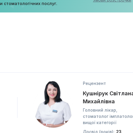
ди стоматологічних послуг.
Рецензент
Кушнірук Світлан
Михайлівна
Головний лікар,
стоматолог імплатоло
вищої категорії
Досвід (років):
23