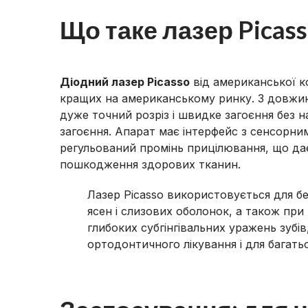
Що таке лазер Picass
Діодний лазер Picasso
від американської к
кращих на американському ринку. З довжино
дуже точний розріз і швидке загоєння без н
загоєння. Апарат має інтерфейс з сенсорни
регульований промінь прицілювання, що дає
пошкодження здорових тканин.
Лазер Picasso використовується для бе
ясен і слизових оболонок, а також при 
глибоких субгінгівальних уражень зубів,
ортодонтичного лікування і для багать