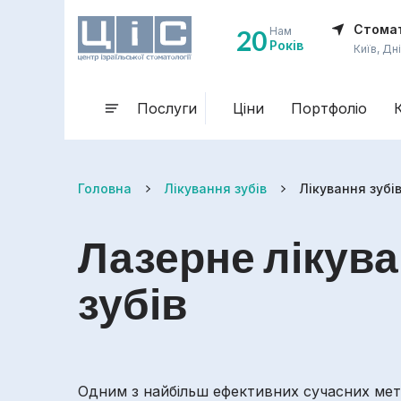
Стомат
20
Нам
Років
Київ, Дн
Послуги
Ціни
Портфоліо
Головна
Лікування зубів
Лікування зубі
Лазерне лікув
зубів
Одним з найбільш ефективних сучасних мет