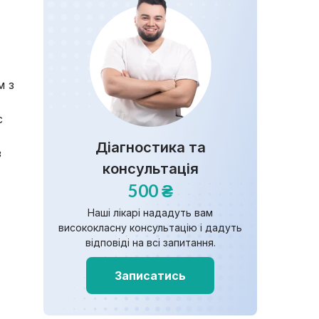
м з
с
Діагностика та
з
консультація
500 ₴
Наші лікарі нададуть вам
висококласну консультацію і дадуть
відповіді на всі запитання.
Записатись