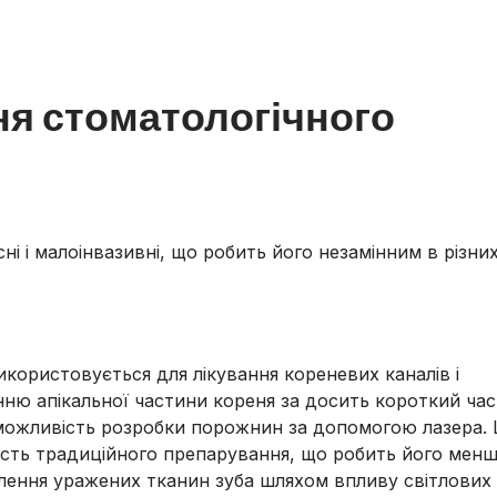
ня стоматологічного
ні і малоінвазивні, що робить його незамінним в різни
користовується для лікування кореневих каналів і
нню апікальної частини кореня за досить короткий час
 можливість розробки порожнин за допомогою лазера.
ість традиційного препарування, що робить його мен
алення уражених тканин зуба шляхом впливу світлових