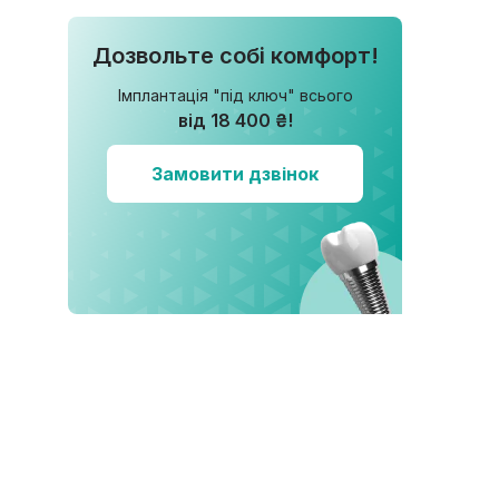
Дозвольте собі комфорт!
Імплантація "під ключ" всього
від 18 400 ₴!
Замовити дзвінок