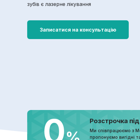
зубів є лазерне лікування
Записатися на консультацію
0
Розстрочка під
Ми співпрацюємо з М
%
пропонуємо вигідні т