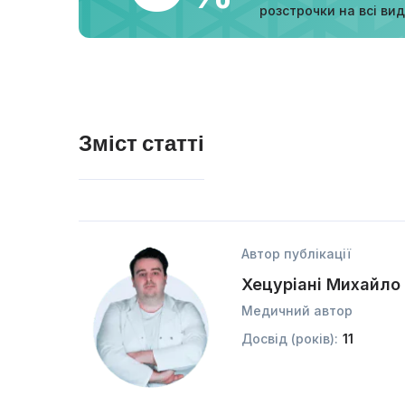
розстрочки на всі ви
Зміст статті
Автор публікації
Хецуріані Михайло
Медичний автор
Досвід (років):
11