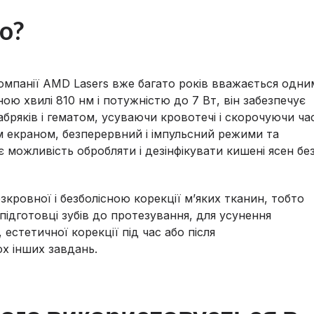
o?
омпанії AMD Lasers вже багато років вважається одни
ю хвилі 810 нм і потужністю до 7 Вт, він забезпечує
абряків і гематом, усуваючи кровотечі і скорочуючи ча
м екраном, безперервний і імпульсний режими та
 можливість обробляти і дезінфікувати кишені ясен бе
зкровної і безболісною корекції м’яких тканин, тобто
підготовці зубів до протезування, для усунення
 естетичної корекції під час або після
ох інших завдань.