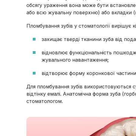
обсягу ураження вона може бути встановлен
або всю жувальну поверхню) або вкладки (в
Пломбування зубів у стоматології вирішує к
захищає тверді тканини зуба від под
відновлює функціональність пошкодже
жувального навантаження;
відтворює форму коронкової частини
Для пломбування зубів використовуються су
відтінку емалі. Анатомічна форма зуба (гор
стоматологом.