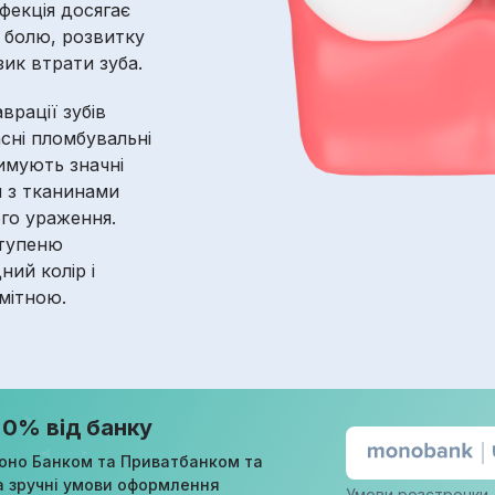
фекція досягає
 болю, розвитку
зик втрати зуба.
врації зубів
асні пломбувальні
имують значні
я з тканинами
ого ураження.
ступеню
ий колір і
мітною.
 0% від банку
оно Банком та Приватбанком та
а зручні умови оформлення
Умови розстрочки