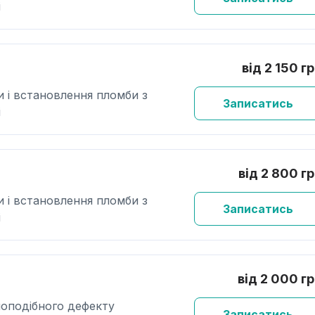
і
від 2 150 г
и і встановлення пломби з
Записатись
і
від 2 800 г
и і встановлення пломби з
Записатись
і
від 2 000 г
ноподібного дефекту
Записатись