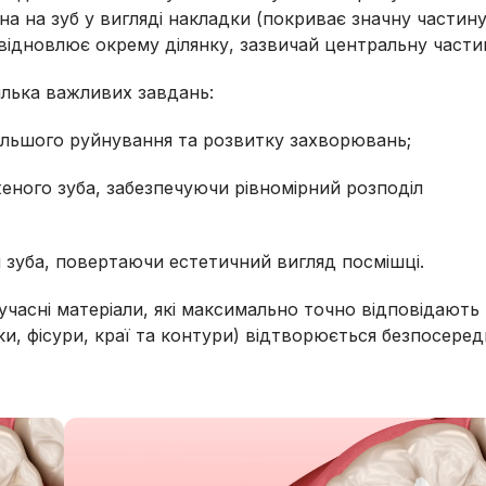
а на зуб у вигляді накладки (покриває значну частин
ідновлює окрему ділянку, зазвичай центральну частин
ілька важливих завдань:
альшого руйнування та розвитку захворювань;
ного зуба, забезпечуючи рівномірний розподіл
 зуба, повертаючи естетичний вигляд посмішці.
часні матеріали, які максимально точно відповідають
бки, фісури, краї та контури) відтворюється безпосере