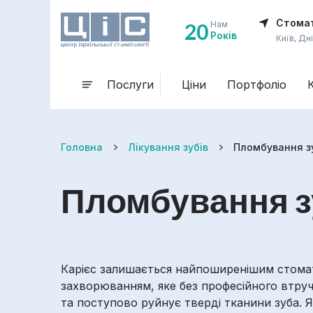
Стомат
20
Нам
Років
Київ, Дн
Послуги
Ціни
Портфоліо
Головна
Лікування зубів
Пломбування з
Пломбування з
Карієс залишається найпоширенішим стома
захворюванням, яке без професійного втру
та поступово руйнує тверді тканини зуба. 