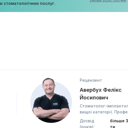
ди стоматологічних послуг.
Рецензент
Авербух Фелікс
Йосипович
Стоматолог-імпланто
вищої категорії. Проф
Досвід
більше 
(років):
ти