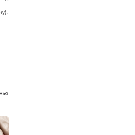
у
у).
дньо