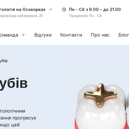
ологія на Осокорках
Пн - Сб
з 9.00 – до 21.00
іпровська набережна, 25
Працюємо Пн - Сб
Команда
Відгуки
Контакти
Про нас
Блог
убів
убів
тологічним
чання прогресує
Якщо цей