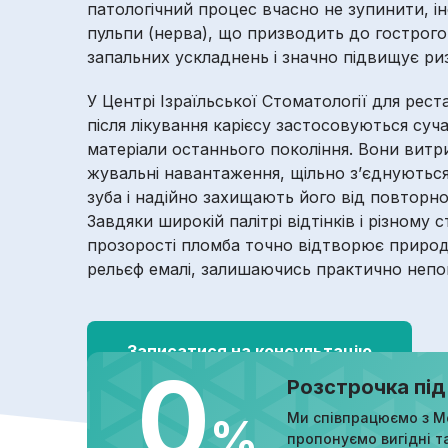
патологічний процес вчасно не зупинити, ін
пульпи (нерва), що призводить до гострого
запальних ускладнень і значно підвищує ри
У Центрі Ізраїльської Стоматології для реста
після лікування карієсу застосовуються суч
матеріали останнього покоління. Вони витр
жувальні навантаження, щільно з’єднуютьс
зуба і надійно захищають його від повторн
Завдяки широкій палітрі відтінків і різному 
прозорості пломба точно відтворює природн
рельєф емалі, залишаючись практично непо
Записатися на консультацію
0
Розстрочка під
Ми співпрацюємо з М
%
пропонуємо вигідні т