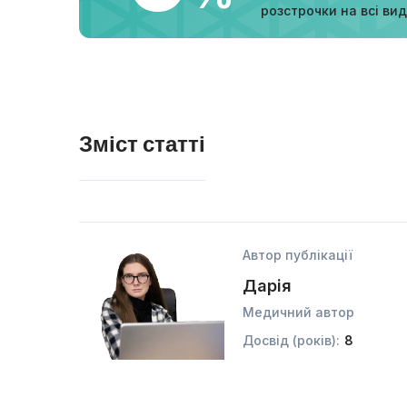
розстрочки на всі ви
Зміст статті
Автор публікації
Дарія
Медичний автор
Досвід (років):
8