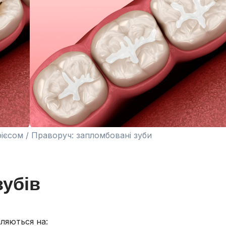
арієсом / Праворуч: запломбовані зуби
убів
іляються на: