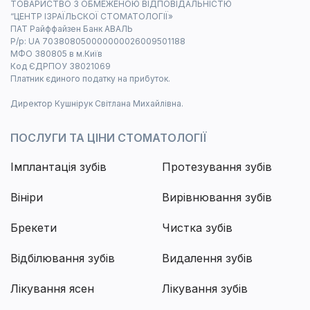
ТОВАРИСТВО З ОБМЕЖЕНОЮ ВІДПОВІДАЛЬНІСТЮ
“ЦЕНТР ІЗРАЇЛЬСКОЇ СТОМАТОЛОГІЇ»
ПАТ Райффайзен Банк АВАЛЬ
Р/р: UA 703808050000000026009501188
МФО 380805 в м.Київ
Код ЄДРПОУ 38021069
Платник єдиного податку на прибуток.
Директор Кушнірук Світлана Михайлівна.
ПОСЛУГИ ТА ЦІНИ СТОМАТОЛОГІЇ
Імплантація зубів
Протезування зубів
Вініри
Вирівнювання зубів
Брекети
Чистка зубів
Відбілювання зубів
Видалення зубів
Лікування ясен
Лікування зубів