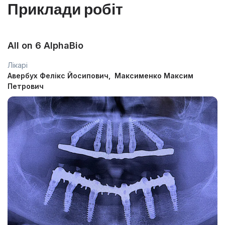
Приклади робіт
All on 6 AlphaBio
І
Лікарі
Лі
Авербух Фелікс Йосипович
Максименко Максим
А
Петрович
П