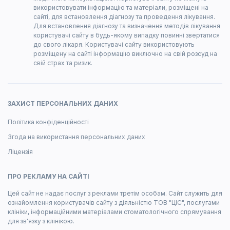
використовувати інформацію та матеріали, розміщені на
сайті, для встановлення діагнозу та проведення лікування.
Для встановлення діагнозу та визначення методів лікування
користувачі сайту в будь-якому випадку повинні звертатися
до свого лікаря. Користувачі сайту використовують
розміщену на сайті інформацію виключно на свій розсуд на
свій страх та ризик.
ЗАХИСТ ПЕРСОНАЛЬНИХ ДАНИХ
Політика конфіденційності
Згода на використання персональних даних
Ліцензія
ПРО РЕКЛАМУ НА САЙТІ
Цей сайт не надає послуг з реклами третім особам. Сайт служить для
ознайомлення користувачів сайту з діяльністю ТОВ "ЦІС", послугами
клініки, інформаційними матеріалами стоматологічного спрямування
для зв'язку з клінікою.