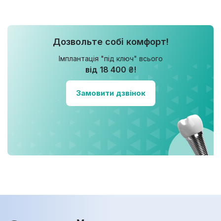
Дозвольте собі комфорт!
Імплантація "під ключ" всього
від 18 400 ₴!
Замовити дзвінок