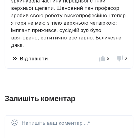
зруйнувала частину передньої стінки
верхньої щелепи. Шановний пан професор
зробив свою роботу вископрофесійно і тепер
я горя не маю з тією верхньою четвіркою:
імплант прижився, сусідній зуб було
врятовано, еститично все гарно. Величезна
дяка.
Відповісти
5
0
Залишіть коментар