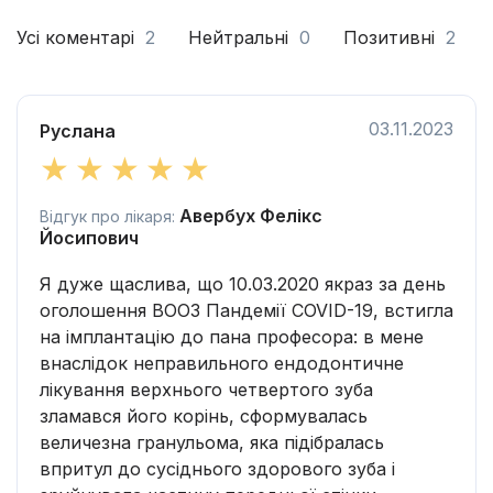
Усі коментарі
2
Нейтральні
0
Позитивні
2
03.11.2023
Руслана
Авербух Фелікс
Відгук про лікаря:
Йосипович
Я дуже щаслива, що 10.03.2020 якраз за день
оголошення ВООЗ Пандемії COVID-19, встигла
на імплантацію до пана професора: в мене
внаслідок неправильного ендодонтичне
лікування верхнього четвертого зуба
зламався його корінь, сформувалась
величезна гранульома, яка підібралась
впритул до сусіднього здорового зуба і