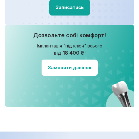
Записатись
Дозвольте собі комфорт!
Імплантація "під ключ" всього
від 18 400 ₴!
Замовити дзвінок