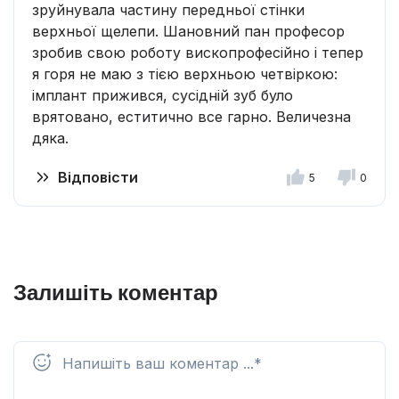
зруйнувала частину передньої стінки
верхньої щелепи. Шановний пан професор
зробив свою роботу вископрофесійно і тепер
я горя не маю з тією верхньою четвіркою:
імплант прижився, сусідній зуб було
врятовано, еститично все гарно. Величезна
дяка.
Відповісти
5
0
Залишіть коментар