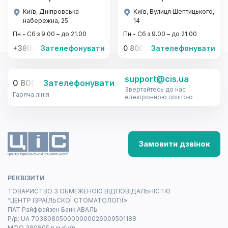
Київ, Дніпровська
Київ, Вулиця Шептицького,
набережна, 25
14
Пн - Сб з 9.00 – до 21.00
Пн - Сб з 9.00 – до 21.00
+38(067)-441-22-77, +38(095)-441-22-77
Зателефонувати
0 800 33-08-12
Зателефонувати
support@cis.ua
0 800 33-08-12
Зателефонувати
Звертайтесь до нас
Гаряча лінія
електронною поштою
Замовити дзвінок
РЕКВІЗИТИ
ТОВАРИСТВО З ОБМЕЖЕНОЮ ВІДПОВІДАЛЬНІСТЮ
“ЦЕНТР ІЗРАЇЛЬСКОЇ СТОМАТОЛОГІЇ»
ПАТ Райффайзен Банк АВАЛЬ
Р/р: UA 703808050000000026009501188
МФО 380805 в м.Київ